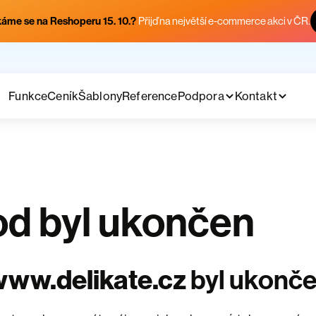
áme se na Reshoperu 15. 10.?
Přijď na největší e-commerce akci v ČR.
Funkce
Ceník
Šablony
Reference
Podpora
Kontakt
d byl ukončen
ww.delikate.cz
byl ukonč