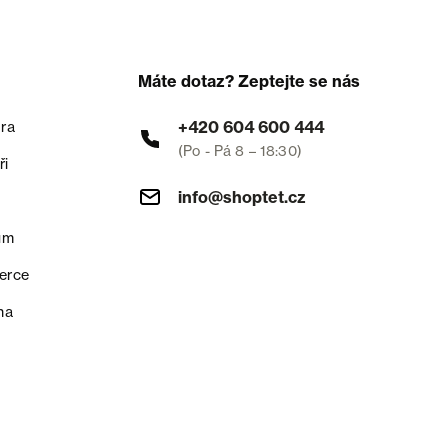
Máte dotaz? Zeptejte se nás
+420 604 600 444
ra
(Po - Pá 8 – 18:30)
ři
info@shoptet.cz
um
erce
na