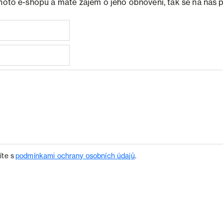
ohoto e-shopu a máte zájem o jeho obnovení, tak se na nás 
íte s
podmínkami ochrany osobních údajů
.